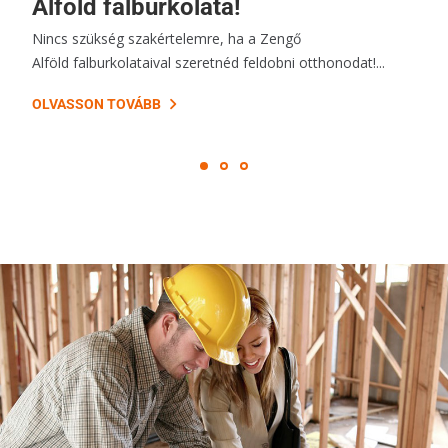
Alföld falburkolata!
Nincs szükség szakértelemre, ha a Zengő
Alföld falburkolataival szeretnéd feldobni otthonodat!...
OLVASSON TOVÁBB