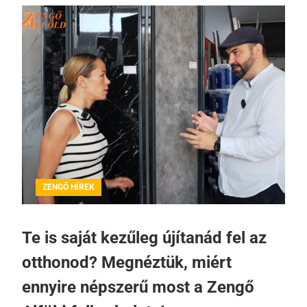
ZENGŐ HÍREK
Te is saját kezűleg újítanád fel az
otthonod? Megnéztük, miért
ennyire népszerű most a Zengő