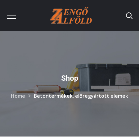
Shop
Home
Betontermékek, előregyártott elemek