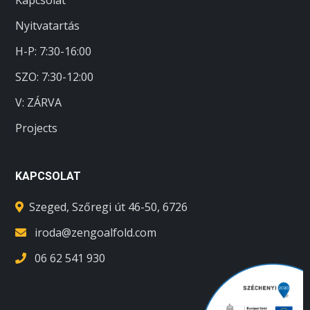
Kapcsolat
Nyitvatartás
H-P: 7:30-16:00
SZO:
7:30-12:00
V: ZÁRVA
Projects
KAPCSOLAT
Szeged, Szőregi út 46-50, 6726
iroda@zengoalfold.com
06 62 541 930