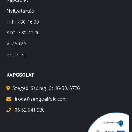
Kapcsolat
Nyitvatartás
H-P: 7:30-16:00
SZO:
7:30-12:00
V: ZÁRVA
Projects
KAPCSOLAT
Szeged, Szőregi út 46-50, 6726
iroda@zengoalfold.com
06 62 541 930