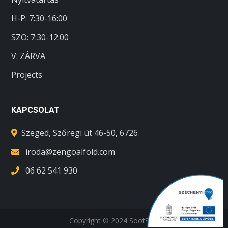
H-P: 7:30-16:00
SZO:
7:30-12:00
V: ZÁRVA
Projects
KAPCSOLAT
Szeged, Szőregi út 46-50, 6726
iroda@zengoalfold.com
06 62 541 930
Copyright © 2024 SootSoft