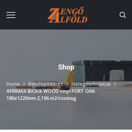
Shop
Home
Belsőépítészet
Melegburkolatok
AFIRMAX BiClick WOOD vinyl FORT OAK
180x1220mm 2,196 m2/csomag