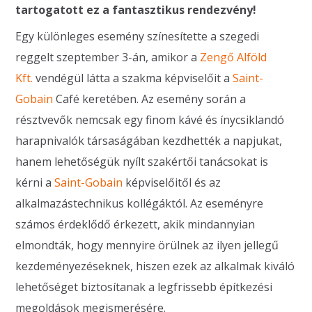
tartogatott ez a fantasztikus rendezvény!
Egy különleges esemény színesítette a szegedi
reggelt szeptember 3-án, amikor a
Zengő Alföld
Kft.
vendégül látta a szakma képviselőit a
Saint-
Gobain
Café keretében. Az esemény során a
résztvevők nemcsak egy finom kávé és ínycsiklandó
harapnivalók társaságában kezdhették a napjukat,
hanem lehetőségük nyílt szakértői tanácsokat is
kérni a
Saint-Gobain
képviselőitől és az
alkalmazástechnikus kollégáktól. Az eseményre
számos érdeklődő érkezett, akik mindannyian
elmondták, hogy mennyire örülnek az ilyen jellegű
kezdeményezéseknek, hiszen ezek az alkalmak kiváló
lehetőséget biztosítanak a legfrissebb építkezési
megoldások megismerésére.