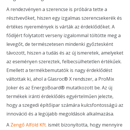
A rendezvényen a szerencse is próbára tette a
résztvevőket, hiszen egy izgalmas szerencsekerék és
értékes nyeremények is várták az érdeklődőket. A
fődíjért folytatott verseny izgalommal töltötte meg a
levegőt, de természetesen mindenki győztesként
távozott, hiszen a tudás és az új ismeretek, amelyeket
az eseményen szereztek, felbecsülhetetlen értékűek.
Emellett a termékbemutatók is nagy érdeklődést
váltottak ki, ahol a Glasroc® X rendszer, a ProMix
Joker és az EnergoBoard® mutatkozott be. Az új
termékek iránti érdeklődés egyértelműen jelezte,
hogy a szegedi építőipar számára kulcsfontosságú az
innováció és a legújabb megoldások alkalmazása.
A
Zengő Alföld Kft.
ismét bizonyította, hogy mennyire