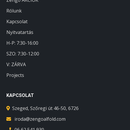
Rólunk
Kapcsolat
Nyitvatartás
H-P: 7:30-16:00
SZO:
7:30-12:00
V: ZÁRVA
Projects
KAPCSOLAT
Szeged, Szőregi út 46-50, 6726
iroda@zengoalfold.com
06 62 541 930