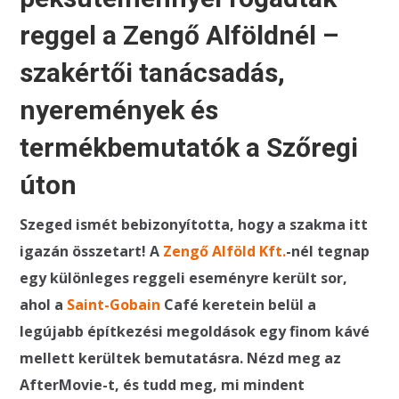
reggel a Zengő Alföldnél –
szakértői tanácsadás,
nyeremények és
termékbemutatók a Szőregi
úton
Szeged ismét bebizonyította, hogy a szakma itt
igazán összetart! A
Zengő Alföld Kft.
-nél tegnap
egy különleges reggeli eseményre került sor,
ahol a
Saint-Gobain
Café keretein belül a
legújabb építkezési megoldások egy finom kávé
mellett kerültek bemutatásra.
Nézd meg az
AfterMovie-t, és tudd meg, mi mindent