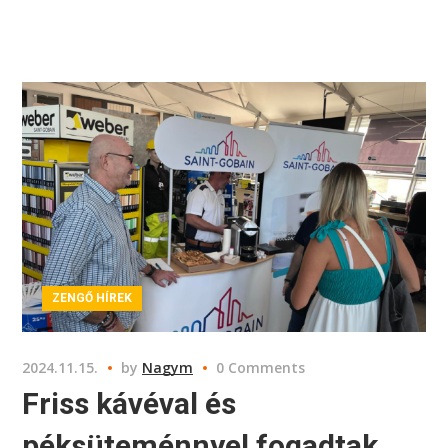
ZENGŐ HÍREK
2024.11.15.
by
Nagym
0 Comments
Friss kávéval és
péksüteménnyel fogadtak