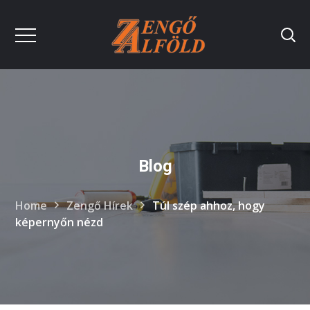
Blog
Home
Zengő Hírek
Túl szép ahhoz, hogy
képernyőn nézd