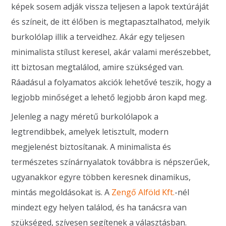
képek sosem adják vissza teljesen a lapok textúráját
és színeit, de itt élőben is megtapasztalhatod, melyik
burkolólap illik a terveidhez. Akár egy teljesen
minimalista stílust keresel, akár valami merészebbet,
itt biztosan megtalálod, amire szükséged van.
Ráadásul a folyamatos akciók lehetővé teszik, hogy a
legjobb minőséget a lehető legjobb áron kapd meg.
Jelenleg a nagy méretű burkolólapok a
legtrendibbek, amelyek letisztult, modern
megjelenést biztosítanak. A minimalista és
természetes színárnyalatok továbbra is népszerűek,
ugyanakkor egyre többen keresnek dinamikus,
mintás megoldásokat is. A
Zengő Alföld Kft.
-nél
mindezt egy helyen találod, és ha tanácsra van
szükséged, szívesen segítenek a választásban.