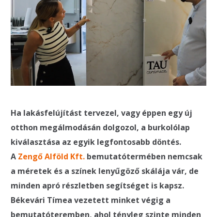
Ha lakásfelújítást tervezel, vagy éppen egy új
otthon megálmodásán dolgozol, a burkolólap
kiválasztása az egyik legfontosabb döntés.
A
Zengő Alföld Kft.
bemutatótermében nemcsak
a méretek és a színek lenyűgöző skálája vár, de
minden apró részletben segítséget is kapsz.
Békevári Tímea vezetett minket végig a
bemutatóteremben, ahol tényleg szinte minden