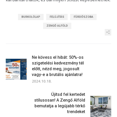
BURKOLÓLAP
FELÚJÍTÁS
FÜRDŐSZOBA
ZENGŐ ALFÖLD
Ne kövess el hibát: 50%-os
szigetelési kedvezmény tél
előtt, nézd meg, jogosult
vagy-e a brutális ajánlatra!
2024.10.18.
Újítsd fel kertedet
stílusosan! A Zengő Alföld
bemutatja a legújabb térkő
trendeket