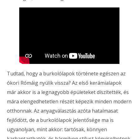
Tudtad, hogy a burkolólapok története egészen az
ókori Rómáig nyúlik vissza? Az első kerámialapok
már akkor is a legnagyobb épületeket díszítették, és
mára elengedhetetlen részét képezik minden modern
otthonnak. Az anyagválasztás azóta hatalmasat
fejlődött, de a burkolólapok jelentősége ma is
ugyanolyan, mint akkor: tartósak, könnyen
karbantarthatók, és bármilyen stílust képviselhetnek.